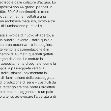
etrisco e dalle colature d’acqua. Lo
spositivi con 44 grandi pannelli in
260x150x0,5 centimetri), distanti
quattro metri e rivettati a una
 un architrave metallico, posto a tre
i di illuminazione puntuali e
ata si svolge di nuovo all’aperto, a
ia Aurelia Levante – dalla quale è
tta area boschiva – e la scogliera.
ntervento la pavimentazione è in
campi di 40 metri quadrati gettati
n legno di larice. Le sedute in
 appositamente disegnate, come la
egge la passeggiata verso la
 della “piazza” pavimentata in
a di illuminazione della passeggiata
di produzione di serie – costituiti da
e rettangolare che porta i proiettori
ne circolare – agganciati a un palo
 a terra, ad evocare l’alberatura di