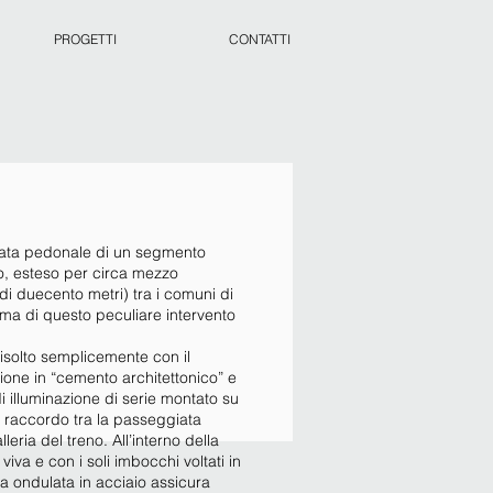
PROGETTI
CONTATTI
iata pedonale di un segmento
so, esteso per circa mezzo
di duecento metri) tra i comuni di
ema di questo peculiare intervento
 risolto semplicemente con il
ione in “cemento architettonico” e
di illuminazione di serie montato su
a raccordo tra la passeggiata
leria del treno. All’interno della
viva e con i soli imbocchi voltati in
ra ondulata in acciaio assicura