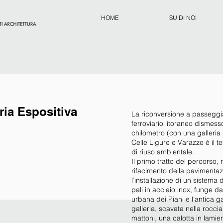
HOME
SU DI NOI
ria Espositiva
La riconversione a passegg
ferroviario litoraneo dismes
chilometro (con una galleria 
Celle Ligure e Varazze è il t
di riuso ambientale.
Il primo tratto del percorso,
rifacimento della pavimentaz
l’installazione di un sistema 
pali in acciaio inox, funge d
urbana dei Piani e l’antica gal
galleria, scavata nella roccia 
mattoni, una calotta in lamie